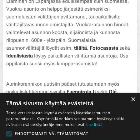
Eläminen on Espanjassa edullisempaa kuin suomessa.
Vuokra-asunto on helppo järjestää esimerkiksi
suomalaisten välittäjien avittamana, tai paikallisilta
välittäjiltä/asunnon omistajilta. Vuokra-asunnon hinnat
vaihtelevat asunnon koosta, sijainnista ja kunnosta
riippuen n. 600e - ylöspäin. Suomalaisia
asunnonvälittäjiä löydät esim.
täältä
.
Fotocasasta
sekä
Idealistasta
löytyy paikallisten välittämiä asuntoja. Osa
oppilaista suosii myös kimppa-asumista!
Aurinkorannikon uutisiin pääset tutustumaan myös
paikallislehtiemme sivuilla
Fuengirola.fi
sekä
Olé.
×
Tämä sivusto käyttää evästeitä
Osa oppilaista on työskennellyt opintojen ohella.
Etätyöt
Tämä verkkosivusto käyttää evästeitä käyttökokemuksen
Suomesta
ovat yleistyneet ja työpaikkoja löytyy myös
parantamiseksi. Käyttämällä verkkosivustoamme hyväksyt kaikki
mm. Suomalaisista palvelukeskuksissa Fuengirolasta,
evästeet evästekäytäntöjemme mukaisesti.
Lue lisää
joita esimerkiksi:
Barona
,
Staffpoint
,
Reakt
,
Lion King
EHDOTTOMASTI VÄLTTÄMÄTTÖMÄT
sales
.