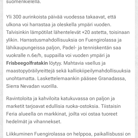
suomenkielellä.
Yli 300 aurinkoista päivää vuodessa takaavat, että
ulkona voi harrastaa ja oleskella ympäri vuoden.
Talvisinkin lämpötilat lähentelevät +20 astetta, toisinaan
ylikin. Harrastusmahdollisuuksia on Fuengirolassa ja
lähikaupungeissa paljon, Padel- ja tenniskentän saa
vuokralle n.6e/h, suppailla voi vuoden ympäri ja
Frisbeegolfratakin
löytyy. Mahtavia vaellus ja
maastopyöräilyreittejä sekä kalliokiipeilymahdollisuuksia
unohtamatta. Laskettelemaankin pääsee Granadassa,
Sierra Nevadan vuorilla.
Ravintoloita ja kahviloita katukuvassa on paljon ja
marketit tarjoavat edullisia ruoka-ostoksia. Tiistaisin
Feria alueella on markkinat, joilta voi ostaa tuoreet
hedelmät ja vihannekset.
Liikkuminen Fuengirolassa on helppoa, paikallisbussi on