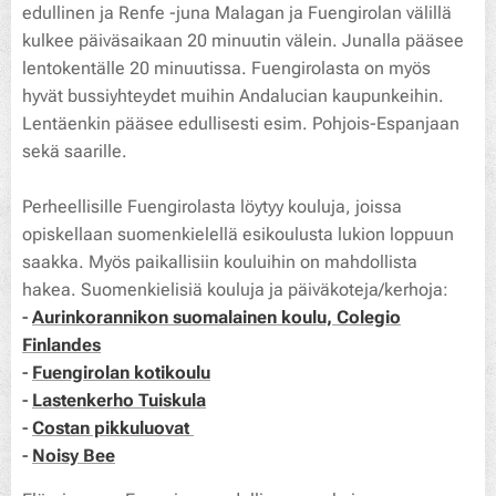
edullinen ja Renfe -juna Malagan ja Fuengirolan välillä
kulkee päiväsaikaan 20 minuutin välein. Junalla pääsee
lentokentälle 20 minuutissa. Fuengirolasta on myös
hyvät bussiyhteydet muihin Andalucian kaupunkeihin.
Lentäenkin pääsee edullisesti esim. Pohjois-Espanjaan
sekä saarille.
Perheellisille Fuengirolasta löytyy kouluja, joissa
opiskellaan suomenkielellä esikoulusta lukion loppuun
saakka. Myös paikallisiin kouluihin on mahdollista
hakea. Suomenkielisiä kouluja ja päiväkoteja/kerhoja:
-
Aurinkorannikon suomalainen koulu, Colegio
Finlandes
-
Fuengirolan kotikoulu
-
Lastenkerho Tuiskula
-
Costan pikkuluovat
-
Noisy Bee