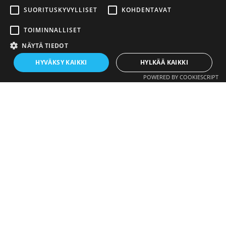
SUORITUSKYVYLLISET
KOHDENTAVAT
Autamme mielellämme käytännönjärjestelyissä!
TOIMINNALLISET
NÄYTÄ TIEDOT
Oppilaiden kokemuksia
HYVÄKSY KAIKKI
HYLKÄÄ KAIKKI
POWERED BY COOKIESCRIPT
Hae mukaan!
Haluatko
lisätietoja?